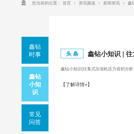
您当前的位置：
首页
资讯频道
新闻资讯
鑫
>
>
>
鑫钻
鑫钻小知识 | 
时事
头 条
鑫钻小知识|往复式压缩机压力容积分析
鑫钻
小知
【了解详情+】
识
常见
问答