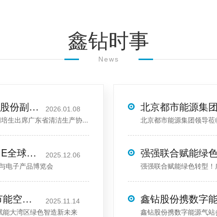
鑫钻时事
News
共赴绿色之约，共绘低碳新篇！鑫钻股份副董事长胡培生出席广东省清洁生产协会换届大会
2026.01.08
生出席广东省清洁生产协...
北京都市能源集团领导莅
湾区智造·全球共享 | 鑫钻股份亮相AIE全球智能机械与电子产品博览会
2025.12.06
械与电子产品博览会
强强联合赋能绿色转型！
智造佛山 装备未来｜鑫钻股份分享节能空压技术，赋能大湾区绿色智造新未来
2025.11.14
赋能大湾区绿色智造新未来
鑫钻股份携数字能源气站