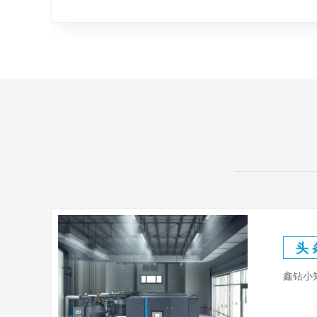
头 
鑫钻小